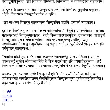
प्रवेष्टुमधिकुरुते” इति निगदति रामभद्रे, खिन्नमनाः स कपिप्रवरो बहिर्जगाम।
परेद्युरुषसि कृतस्नानां भाले सिन्दूरं धारयन्तीमेनां विलोक्यानुयुयोज हनूमान् -
“देवि, किमर्थमयं सिन्दूरलेपाटोपः?” इति।
“तव नाथस्य चिरायुषं कामयमाना सिन्दूरमिमं वहामि” इत्यसौ व्याजहार।
इदमाकर्णयतो हनुमतो मानसे कश्चनाभिनवोपायो दिद्युते। स द्रागेवापणमवगाह्य
महास्यूतभृतं सिन्दूरमुपाजहार। ततो निजवासस्थानमुपेत्य, कृतमज्जनः सर्वाङ्गं
सिन्दूरेणालिपत्। ततश्च सीतारामयोः पुरस्तात् प्रादुरासीत्। अमुं
तथाविधमवलोक्य द्वावप्युच्चैर्हासं जहसतुः। “कोऽयमपूर्वो वेषपरिग्रहस्ते?” इति
पर्यपृच्छत् काकुत्स्थः।
“त्वदीयां दीर्घायुष्यावाप्तिमभिकाङ्क्षन्नहं सर्वगात्रेषु सिन्दूरमलिपम्। समग्रं
वर्षसहस्रं सुखेन जीव्यास्त्वमिति मे नित्यं प्रार्थना” इति न्यगादीद्धनुमान्। इदं
निशम्य रामो भृशतरं जहास, परं जानक्यास्तु लोचने हर्षाश्रुपरिपूर्णे समपद्येताम्।
अद्याप्यनुरागस्य साक्षाद्वर्णः सिन्दूरवर्ण एवेति लोकप्रतीतिर्जाज्वल्यते। अत
एवोत्तरभारते मारुतेरायतनेषु तैलमिश्रितेन सिन्दूरेणामुष्य प्रतिमामनुलिम्पन्ति।
बहुत्रादः प्रसादरूपेणापि प्रदीयते।
←
99
stories
101
→