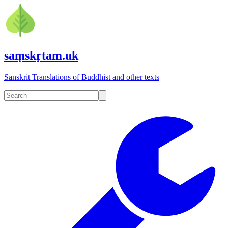
saṃskṛtam.uk
Sanskrit Translations of Buddhist and other texts