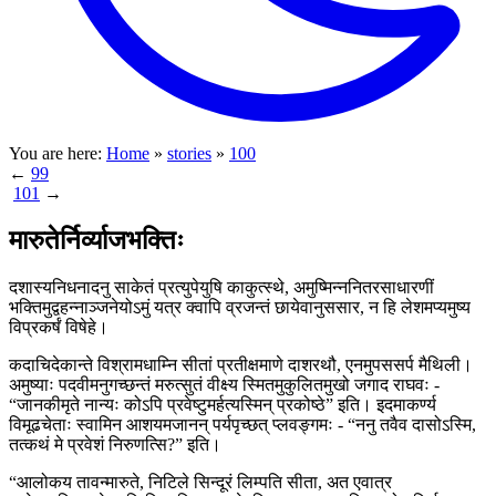
You are here:
Home
»
stories
»
100
←
99
101
→
मारुतेर्निर्व्याजभक्तिः
दशास्यनिधनादनु साकेतं प्रत्युपेयुषि काकुत्स्थे, अमुष्मिन्ननितरसाधारणीं
भक्तिमुद्वहन्नाञ्जनेयोऽमुं यत्र क्वापि व्रजन्तं छायेवानुससार, न हि लेशमप्यमुष्य
विप्रकर्षं विषेहे।
कदाचिदेकान्ते विश्रामधाम्नि सीतां प्रतीक्षमाणे दाशरथौ, एनमुपससर्प मैथिली।
अमुष्याः पदवीमनुगच्छन्तं मरुत्सुतं वीक्ष्य स्मितमुकुलितमुखो जगाद राघवः -
“जानकीमृते नान्यः कोऽपि प्रवेष्टुमर्हत्यस्मिन् प्रकोष्ठे” इति। इदमाकर्ण्य
विमूढचेताः स्वामिन आशयमजानन् पर्यपृच्छत् प्लवङ्गमः - “ननु तवैव दासोऽस्मि,
तत्कथं मे प्रवेशं निरुणत्सि?” इति।
“आलोकय तावन्मारुते, निटिले सिन्दूरं लिम्पति सीता, अत एवात्र