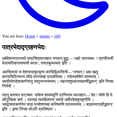
You are here:
Home
»
stories
»
169
पात्रभेदाद्ग्रहणभेदः
धर्मदेशनाप्रस्तावे कदाचिद्व्याजहार भगवान् बुद्धः—'अहो उपासकाः ! द्राघीयसीं
वेलामतिक्रामत्यसौ कालः, तत्प्रबुध्यध्वम्' इति ।
अवसितायां च देशनायामुपसृत्य काचिद्विलासिनी—‘भगवन् ! अद्य खलु
कस्यचिदिभ्यस्य सौधे लास्यमहं प्रदर्शयेयम् । तदेतदशेषेण व्यस्मरम् ।
भवदीयोपदेशाकर्णनात्तु तत्पुनरन्वस्मरम् । महान्तमुपकारमकार्षीद्भवान्’ इति निगद्य
निर्ययौ ।
तदनु कश्चन पाटच्चरः समेत्य शाक्यमुनिं प्रणिपत्य व्याजहार—‘देव ! मोषो हि मे
कौटुम्बिकं कर्म । प्रत्यहं त्ववहितमना भवतो धर्मोपदेशमुपशृणोमि ।
भवद्वाक्याकर्णनेन चाद्य यन्मोषणमहं करिष्यामि तदन्वस्मरम् । बाढमन्वग्रहीद्भवान्’
इति । इत्थं निगद्य सोऽपि प्रातिष्ठत ।