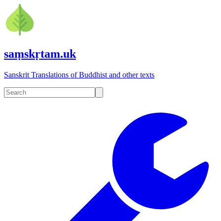
saṃskṛtam.uk
Sanskrit Translations of Buddhist and other texts