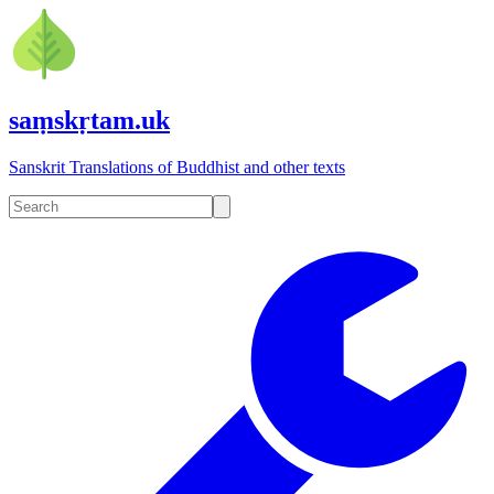
saṃskṛtam.uk
Sanskrit Translations of Buddhist and other texts