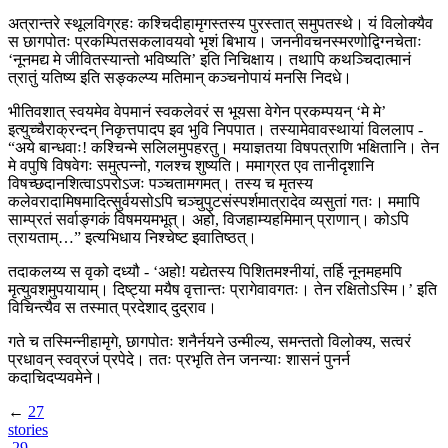
अत्रान्तरे स्थूलविग्रहः कश्चिदीहामृगस्तस्य पुरस्तात् समुपतस्थे। यं विलोक्यैव
स छागपोतः प्रकम्पितसकलावयवो भृशं बिभाय। जननीवचनस्मरणोद्विग्नचेताः
‘नूनमद्य मे जीवितस्यान्तो भविष्यति’ इति निचिक्षाय। तथापि कथञ्चिदात्मानं
त्रातुं यतिष्य इति सङ्कल्प्य मतिमान् कञ्चनोपायं मनसि निदधे।
भीतिवशात् स्वयमेव वेपमानं स्वकलेवरं स भूयसा वेगेन प्रकम्पयन् ‘मे मे’
इत्युच्चैराक्रन्दन् निकृत्तपादप इव भुवि निपपात। तस्यामेवावस्थायां विललाप -
“अये बान्धवाः! कश्चिन्मे सलिलमुपहरतु। मयाज्ञतया विषपत्राणि भक्षितानि। तेन
मे वपुषि विषवेगः समुत्पन्नो, गलश्च शुष्यति। ममाग्रत एव तानीदृशानि
विषच्छदानशित्वाऽपरोऽजः पञ्चतामगमत्। तस्य च मृतस्य
कलेवरादामिषमादित्सुर्वयसोऽपि चञ्चुपुटसंस्पर्शमात्रादेव व्यसुतां गतः। ममापि
साम्प्रतं सर्वाङ्गकं विषमयमभूत्। अहो, विजहाम्यहमिमान् प्राणान्। कोऽपि
त्रायताम्…” इत्यभिधाय निश्चेष्ट इवातिष्ठत्।
तदाकलय्य स वृको दध्यौ - ‘अहो! यद्येतस्य पिशितमश्नीयां, तर्हि नूनमहमपि
मृत्युवशमुपयायाम्। दिष्ट्या मयैष वृत्तान्तः प्रागेवावगतः। तेन रक्षितोऽस्मि।’ इति
विचिन्त्यैव स तस्मात् प्रदेशाद् दुद्राव।
गते च तस्मिन्नीहामृगे, छागपोतः शनैर्नयने उन्मील्य, समन्ततो विलोक्य, सत्वरं
प्रधावन् स्वव्रजं प्रपेदे। ततः प्रभृति तेन जनन्याः शासनं पुनर्न
कदाचिदप्यवमेने।
←
27
stories
29
→