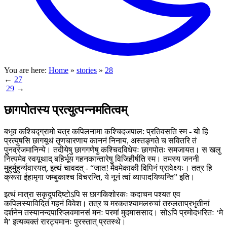
You are here:
Home
»
stories
»
28
←
27
29
→
छागपोतस्य प्रत्युत्पन्नमतित्वम्
बभूव कश्चिद्ग्रामो यत्र कपिलनामा कश्चिदजपाल: प्रतिवसति स्म - यो हि
प्रत्युषसि छागयूथं तृणचारणाय काननं निनाय, अस्तङ्गते च सवितरि तं
पुनर्व्रजमानिन्ये। तदीयेषु छागगणेषु कश्चिदविधेयः छागपोतः समजायत। स खलु
नित्यमेव स्वयूथाद् बहिर्भूय गहनकान्तारेषु विजिहीर्षति स्म। तमस्य जननी
मुहुर्मुहुर्न्यवारयत्, इत्थं चावदत् - “जात! मैवमेकाकी विपिनं प्रावेक्ष्यः। तत्र हि
क्रूरा ईहामृगा जम्बुकाश्च विचरन्ति, ये नूनं त्वां व्यापादयिष्यन्ति” इति।
इत्थं मात्रा सकृदुपदिष्टोऽपि स छागकिशोरकः कदाचन पश्यत एव
कपिलस्याविदितं गहनं विवेश। तत्र च मरकतश्यामलरुचां तरुलताप्रभृतीनां
दर्शनेन तस्यानन्दपारिप्लवमानसं मनः परमां मुदमाससाद। सोऽपि प्रमोदभरितः ‘मे
मे’ इत्यव्यक्तं रारट्यमानः पुरस्तात् प्रतस्थे।