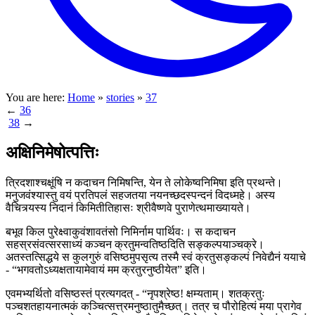
You are here:
Home
»
stories
»
37
←
36
38
→
अक्षिनिमेषोत्पत्तिः
त्रिदशाश्चक्षूंषि न कदाचन निमिषन्ति, येन ते लोकेष्वनिमिषा इति प्रथन्ते।
मनुजवंश्यास्तु वयं प्रतिपलं सहजतया नयनच्छदस्पन्दनं विदध्महे। अस्य
वैचित्र्यस्य निदानं किमितीतिहासः श्रीवैष्णवे पुराणेत्थमाख्यायते।
बभूव किल पुरेक्ष्वाकुवंशावतंसो निमिर्नाम पार्थिवः। स कदाचन
सहस्रसंवत्सरसाध्यं कञ्चन क्रतुमन्वतिष्ठदिति सङ्कल्पयाञ्चक्रे।
अतस्तत्सिद्धये स कुलगुरुं वसिष्ठमुपसृत्य तस्मै स्वं क्रतुसङ्कल्पं निवेद्यैनं ययाचे
- “भगवतोऽध्यक्षतायामेवायं मम क्रतुरनुष्ठीयेत” इति।
एवमभ्यर्थितो वसिष्ठस्तं प्रत्यगदत् - “नृपश्रेष्ठ! क्षम्यताम्। शतक्रतुः
पञ्चशतहायनात्मकं कञ्चित्सत्त्रमनुष्ठातुमैच्छत्। तत्र च पौरोहित्यं मया प्रागेव