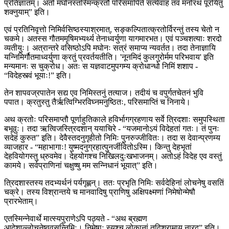
प्रतिज्ञातम्। अतो मघोनस्तस्मिन्क्रतौ परिसमापिते सत्येवाहं तव मनोरथं पूरयितुं
शक्नुयाम्” इति।
एवं प्रतिनिवृत्तो निमिर्वसिष्ठस्याश्रमात्, सङ्कल्पितात्क्रतोर्विरन्तुं तस्य चेतो न
चकमे। अतस्स गौतममृषिमभ्यर्थ्य तेनाध्वर्युणा यागमारभत। एवं पञ्चशत्याः शरदो
व्यतीयुः। अत्रान्तरे वसिष्ठोऽपि मघोनः सत्रं समाप्य न्यवर्तत। तदा तेनाज्ञायि
यन्निमिर्गौतमाध्वर्युणा क्रतुं प्रवर्तयतीति। 'नूनमिदं कुलगुरोर्मम परिभवाय' इति
मन्यमानः स चुक्रोध। अतः स यज्ञवाटमुपगम्य क्रोधान्धो निमिं शशाप -
“विदेहस्त्वं भूयाः!” इति।
तेन शापवज्रपातेन सद्य एव निमिस्तनुं तत्याज। तदीयं च वपुर्गतचेतनं भुवि
पपात। क्रतुस्तु तैर्ऋत्विग्भिरविघ्नमनुष्ठितः, परिसमाप्तिं च निनाये।
अथ क्रतोः परिसमाप्तौ पूर्णाहुतिकाले हविर्भागग्रहणाय सर्वे त्रिदशाः समुपस्थिता
बभूवुः। तदा ऋत्विजस्त्रिदशान् ययाचिरे - “यजमानोऽयं विदेहतां गतः। तं पुनः
सदेहं कुरुत” इति। देवैस्तदनुगृहीतो निमिः पुनरुज्जीवितः। तदा स देवान्प्रणम्य
व्याजहार - “महाभागाः! युष्मदनुग्रहात्पुनर्जीवितोऽस्मि। किन्तु देहभृतां
देहवियोगस्तु ध्रुवमेव। देहयोगश्च निखिलदुःखभाजनम्। अतोऽहं विदेह एव वस्तुं
कामये। सर्वप्राणिनां चक्षुष्षु मम सन्निधानं भूयात्” इति।
त्रिदशास्तस्य तदभ्यर्थनं पर्यगृह्णन्। ततः प्रभृति निमिः सर्वदेहिनां लोचनेषु वसतिं
चक्रे। तस्य विश्रान्तये च मानवादिषु प्राणिषु अक्षिपक्ष्मणां निमेषोन्मेषौ
प्रारभेताम्।
एतस्मिन्नेवार्थे मात्स्यपुराणेऽपि पठ्यते - “अथ ब्रह्मण
आदेशाल्लोचनेष्ववसन्निमिः। निमेषाः स्युश्च लोकानां तद्विश्रामाय नारद” इति।