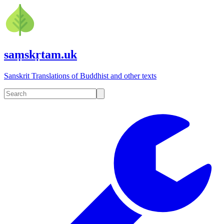
saṃskṛtam.uk
Sanskrit Translations of Buddhist and other texts