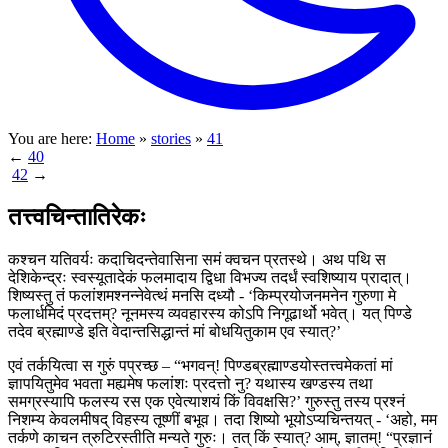
You are here:
Home
»
stories
»
41
←
40
42
→
तत्त्वचिन्तातिरेकः
कश्चन यतिवर्यः कदाचिदन्तेवासिना समं क्वचन प्रतस्थे। अथ पथि स
देशिकेन्द्रः स्वस्यूतादेकं फलमादाय द्विधा विभज्य तदर्धं स्वशिष्याय प्रादात्।
शिष्यस्तु तं फलांशमश्नन्नेवेत्थं मनसि दध्यौ - ‘किम्प्रयोजनमनेन गुरुणा मे
फलार्धमिदं प्रदत्तम्? नूनमस्य व्यवहारस्य कोऽपि निगूढार्थो भवेत्। यत् पिण्डे
तदेव ब्रह्माण्डे इति वेदान्तसिद्धान्तं मां बोधयितुकाम एव स्यात्?’
एवं तर्कयित्वा स गुरुं पप्रच्छ – “भगवन्! पिण्डब्रह्माण्डयोस्तत्त्वमेकतां मां
ज्ञापयितुमेव भवता मह्यमेष फलांशः प्रदत्तो नु? यथास्य खण्डस्य तथा
समग्रस्यापि फलस्य रस एक एवेत्याशयं किं विवक्षसि?’ गुरुस्तु तस्य प्रश्नं
निशम्य केवलमीषद् विहस्य तूष्णीं बभूव। तदा शिष्यो भूयोऽप्यचिन्तयत् - ‘अहो, मम
तर्कणे काचन त्रुटिरस्तीति मन्यते गुरुः। तत् किं स्यात्? आम्, ज्ञातम्! “प्रज्ञानं