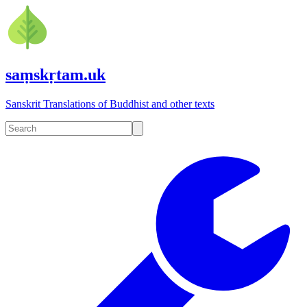
saṃskṛtam.uk
Sanskrit Translations of Buddhist and other texts