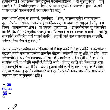
इत्याकर्ण्यते। अतोऽहमेनं सन्द्रष्टुमेव प्रचलितोऽस्मि।” स सुहृत्पुनराह - “ननु
भवानीदानीं विश्वविश्रुतस्य विद्यापीठस्यास्य मुख्यपदमध्यास्ते। कुलाधिपतये
शासनतन्त्रं यानव्यवस्थां प्रकल्पयत्येव खलु।”
तस्य भावमधिगम्य स आचार्यः पुनर्जगाद - “आम्, शासनतन्त्रेण यानव्यवस्था
प्रकल्पितैव। सर्वत्राटनाय य इन्धनतैलप्रयुक्तो व्ययभारः समुद्भवेत्तं सोढुं न मे
विभवः, सामान्यजनोऽहम्।” स वयस्यः प्रत्यवदत् - “इन्धनतैलव्ययं तु शासनमेव
बिभर्ति किल?” नरेन्द्रदेवः प्रत्युवाच - “सत्यम्। यदिदं शासकीयं कर्म समाचरितुं
सञ्चर्यते, तदीयमेव व्ययं शासनं वहति। इदानीं त्वहं बान्धवसन्दर्शनाय गच्छामि,
यदेतत्सर्वथा नैजं मे कृत्यम्।”
ततः स वयस्यः पर्यपृच्छत् - “किमर्थमयं विभेदः कार्ये नैजे शासकीये च करणीयः?
यद्यल्पो व्ययो नैजप्रयोजनाय शासनेन वोढव्यः स्यात्तर्हि का नु क्षतिः?” इति। तदा
नरेन्द्रदेवः स्थिरगिरा व्याजहार - “शासकीयव्ययेनाहं यदि स्वकीयानि कार्याणि
साधयेयं तर्हि न कोऽपि मामधिक्षिपेदिति जाने। किन्तु महति पदे स्थितवता मया
समाचारशुचिता संरक्षणीयैव। अस्मद्विधानां यदि शीले शुचिता न स्यात्तर्हि लोके
सदाचारः कथं नु प्रतिष्ठामियात्? अत एव नैजप्रयोजनाय शासकीयव्यवस्थाया
उपयोगो मया नानुमन्यते” इति।
←
84
stories
86
→