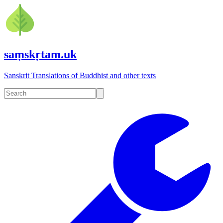
saṃskṛtam.uk
Sanskrit Translations of Buddhist and other texts