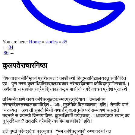
You are here:
Home
»
stories
»
85
←
84
86
→
कुलपतेराचारनिष्ठा
विश्ववाराणसीविभूषणं प्रथितयशाः काशीस्थो हिन्दुमहाविद्यालयस्तु सर्वविदित
एव। पुरा तस्य कुलाधिपतिपदमलञ्चकार नरेन्द्रदेवनामा कोविदाग्रणीराचार्यः।
अथैकदा स महाभागस्त्रैचक्रिकाशकट्यामासीनो नगरे क्वचन प्रदेशं प्रतस्थे।
तस्मिन्नेव क्षणे तस्य कश्चित्सुहृदकस्मात्प्रत्युदियाय। तमालोक्य
नरेन्द्रदेवस्तच्चालकमादिदेश - “आः, मुहूर्तमेकं विलम्ब्यताम्” इति। तेनापि यानं
न्यरुध्यत। अथ तौ सुहृदौ मिथो यथार्हं कुशलानुयोगपरं सम्भाषणं चक्राते।
तदन्तरे स वयस्यो विस्मयाविष्टः कुलाधिपतिं पर्यपृच्छत् - “आचार्यवर्य! भवान् क्व
नु प्रस्थितः? तत्रापि त्रैचक्रिकामिमामारुह्यैव?” इति।
इति पृष्टो नरेन्द्रदेवः प्रत्युवाच - “मम कश्चिद्बान्धवो रुग्णावस्थां गत