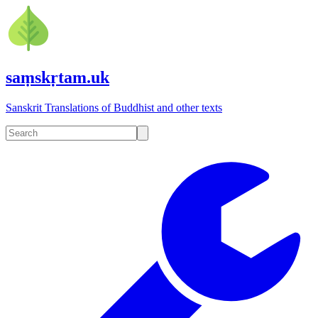
saṃskṛtam.uk
Sanskrit Translations of Buddhist and other texts