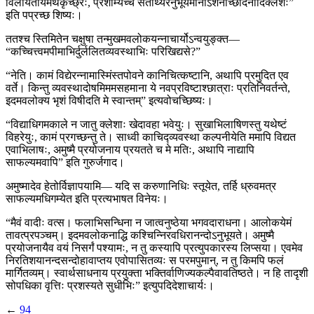
विलीयेतायमर्थकृच्छ्रः, प्रशाम्येच्च सतीर्थ्यैरनुभूयमानोऽशनाच्छादनादिक्लेशः”
इति पप्रच्छ शिष्यः।
ततश्च स्तिमितेन चक्षुषा तन्मुखमवलोकयन्नाचार्योऽन्वयुङ्क्त—
“कच्चित्त्वमपीमाभिर्दुर्ललितव्यवस्थाभिः परिखिद्यसे?”
“नेति। कामं विद्येरन्नामास्मिंस्तपोवने कानिचित्कष्टानि, अथापि प्रमुदित एव
वर्ते। किन्तु व्यवस्थादोषमिममसहमाना ये नवप्रविष्टाश्छात्राः प्रतिनिवर्तन्ते,
इदमवलोक्य भृशं विषीदति मे स्वान्तम्” इत्यवोचच्छिष्यः।
“विद्याधिगमकाले न जातु क्लेशाः खेदावहा भवेयुः। सुखाभिलाषिणस्तु यथेष्टं
विहरेयुः, कामं प्रगच्छन्तु ते। साध्वी काचिद्व्यवस्था कल्पनीयेति ममापि विद्यत
एवाभिलाषः, अमुष्मै प्रयोजनाय प्रयतते च मे मतिः, अथापि नाद्यापि
साफल्यमवापि” इति गुरुर्जगाद।
अमुष्मादेव हेतोर्विज्ञापयामि— यदि स करुणानिधिः स्तूयेत, तर्हि ध्रुवमत्र
साफल्यमधिगम्येत इति प्रत्यभाषत विनेयः।
“मैवं वादीः वत्स। फलाभिसन्धिना न जात्वनुष्ठेया भगवदाराधना। आलोकयेमं
तावत्प्रपञ्चम्। इदमवलोकनाद्धि कश्चिन्निरवधिरानन्दोऽनुभूयते। अमुष्मै
प्रयोजनायैव वयं निसर्गं पश्यामः, न तु कस्यापि प्रत्युपकारस्य लिप्सया। एवमेव
निरतिशयानन्दसन्दोहावाप्तय एवोपासितव्यः स परमपुमान्, न तु किमपि फलं
मार्गितव्यम्। स्वार्थसाधनाय प्रयुक्ता भक्तिर्वाणिज्यकल्पैवावतिष्ठते। न हि तादृशी
सोपधिका वृत्तिः प्रशस्यते सुधीभिः” इत्युपदिदेशाचार्यः।
←
94