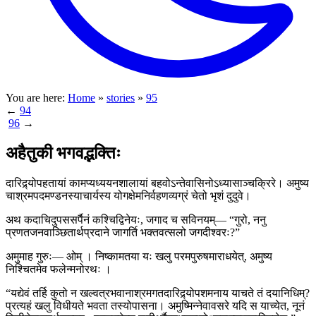
You are here:
Home
»
stories
»
95
←
94
96
→
अहैतुकी भगवद्भक्तिः
दारिद्र्योपहतायां कामप्यध्ययनशालायां बहवोऽन्तेवासिनोऽध्यासाञ्चक्रिरे। अमुष्य
चाश्रमपदमण्डनस्याचार्यस्य योगक्षेमनिर्वहणव्यग्रं चेतो भृशं दुदुवे।
अथ कदाचिदुपससर्पैनं कश्चिद्विनेयः, जगाद च सविनयम्— “गुरो, ननु
प्रणतजनवाञ्छितार्थप्रदाने जागर्ति भक्तवत्सलो जगदीश्वरः?”
अमुमाह गुरुः— ओम् । निष्कामतया यः खलु परमपुरुषमाराधयेत्, अमुष्य
निश्चितमेव फलेन्मनोरथः ।
“यद्येवं तर्हि कुतो न खल्वत्रभवानाश्रमगतदारिद्र्योपशमनाय याचते तं दयानिधिम्?
प्रत्यहं खलु विधीयते भवता तस्योपासना। अमुष्मिन्नेवावसरे यदि स याच्येत, नूनं