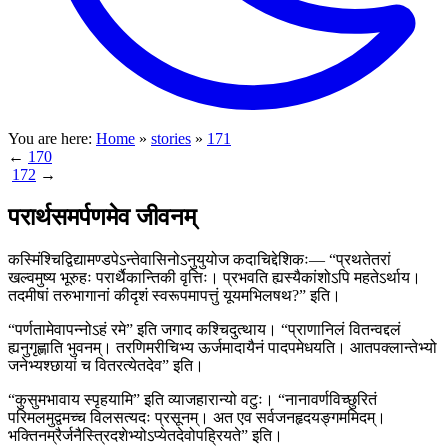
You are here:
Home
»
stories
»
171
←
170
172
→
परार्थसमर्पणमेव जीवनम्
कस्मिंश्चिद्विद्यामण्डपेऽन्तेवासिनोऽनुयुयोज कदाचिद्देशिकः— “प्रथतेतरां
खल्वमुष्य भूरुहः परार्थैकान्तिकी वृत्तिः। प्रभवति ह्यस्यैकांशोऽपि महतेऽर्थाय।
तदमीषां तरुभागानां कीदृशं स्वरूपमापत्तुं यूयमभिलषथ?” इति।
“पर्णतामेवापन्नोऽहं रमे” इति जगाद कश्चिदुत्थाय। “प्राणानिलं वितन्वद्दलं
ह्यनुगृह्णाति भुवनम्। तरणिमरीचिभ्य ऊर्जमादायैनं पादपमेधयति। आतपक्लान्तेभ्यो
जनेभ्यश्छायां च वितरत्येतदेव” इति।
“कुसुमभावाय स्पृहयामि” इति व्याजहारान्यो वटुः। “नानावर्णविच्छुरितं
परिमलमुद्वमच्च विलसत्यदः प्रसूनम्। अत एव सर्वजनहृदयङ्गममिदम्।
भक्तिनम्रैर्जनैस्त्रिदशेभ्योऽप्येतदेवोपह्रियते” इति।