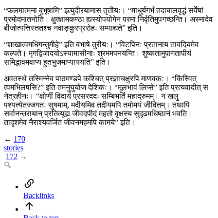
“फलमात्मना बुभूषामि” इत्युदीरयामास तृतीयः। “माधुर्यगर्भं तदाबालवृद्धं सर्वेषां
प्रमोदमातनोति। क्षुत्क्षामकण्ठा ह्यस्योपयोगेन परमां निर्वृतिमुपगच्छन्ति। अस्मादेव
बीजोत्पत्तिस्ततश्च नवाङ्कुरप्ररोहः सम्पाद्यते” इति।
“शाखात्वमधिगन्तुमीहे” इति बभाषे तुरीयः। “विटपिनः प्रतानाय तावदियमेव
कल्पते। मृगद्विजादयोऽस्यामासीनाः श्रममपनयन्ति। शुष्कतामुपागतापीयं
समिद्भावमवाप्य हुतभुजमाप्याययति” इति।
अवतस्थे तस्मिन्नेव पाठमण्डपे कश्चित् प्रज्ञाचक्षुरपि माणवकः। “किंस्वित्
त्वमभिलषसि?” इति तमनुयुयोज देशिकः। “मूलभावं लिप्से” इति प्रत्यवादीत् स
नेत्रहीनः। “क्षोणीं विदार्य प्रसरददः सम्बिभर्ति महाद्रुमम्। न खलु
पश्यत्येतज्जगतः सुषमाम्, मदीयमिव तदीयमपि तमोमयं जीवितम्। तथापि
सर्वानन्तरायान् प्रतिव्यूह्य जीवदपीदं महतो वृक्षस्य सुदृढमधिष्ठानं भवति।
तादृशमेव नैराश्यवर्जितं जीवनमहमपि कामये” इति।
←
170
stories
172
→
Backlinks
Back to top