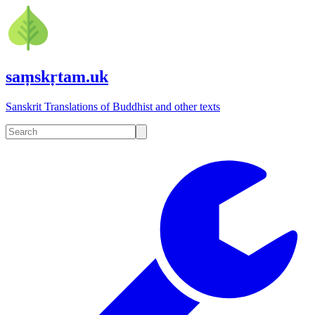
saṃskṛtam.uk
Sanskrit Translations of Buddhist and other texts