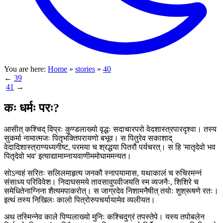
You are here:
Home
»
stories
»
40
←
39
41
→
कः धर्मः परः?
आसीत् कश्चिद् विप्रः कुण्डलाख्यो वृद्धः सदाचारपरो वेदशास्त्रपारदृश्वा। तस्य
सुकर्मा नामात्मजः पितृभक्तिपरायणो बभूव। स पितुरेव सकाशाद्
वेदादिशास्त्राण्यध्यगीष्ट, परमया च श्रद्धया पितरौ पर्यचरत्। स हि 'मातृदेवो भव
पितृदेवो भव' इत्याद्यामाम्नायवाणीममोघाममन्यत।
सोऽन्वहं सरितः सलिलमाहृत्य जनकौ स्नापयामास, यथाकालं च रुचिरमन्नं
संसाध्य परिविवेश। निदाघसमये तावसावुपवीजयति स्म व्यजनैः, शिशिरे च
समेधितेनाग्निना शैत्यमपाकरोत्। स जाग्रदेव निशामनैषीत् तयोः शुश्रूषणे रतः।
इत्थं तस्य निखिलः कालो पित्रोरुपचर्यायामेव व्यलीयत।
अथ तस्मिन्नेव काले पिप्पलाख्यो मुनिः कश्चिदुग्रं तपस्तेपे। यस्य तपोबलेन