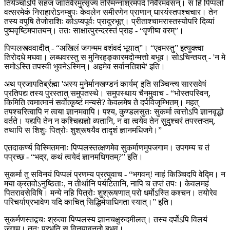
तिर्यञ्चोऽपि सहजं जातिवैरमुत्सृज्य तस्मिन्नाश्रमपदे निर्वैरमवसन्। स हि पिप्पलो
वत्सरमेकं निराहारोऽनम्बुपः केवलेन समीरणेन प्राणान् धारयंस्तपश्चचार। तेन
तस्य वपुषि तेजोराशिः कोऽप्यपूर्वः प्रादुरभूत्। प्रीताश्चामरास्तस्योपरि दिव्यां
पुष्पवृष्टिमपातयन्। ततः साक्षात्पुरन्दरस्तं प्राह - “वृणीष्व वरम्”।
पिप्पलस्त्ववादीत् - “अखिलं जगन्मम वशंवदं भूयात्”। “एवमस्तु” इत्युक्त्वा
तिरोदधे मघवा। लब्धवरस्तु स मुनिरहङ्कारमदोन्मत्तो बभूव। सोऽचिन्तयत् - 'न मे
समोऽस्ति तपस्वी भुवनेऽस्मिन्। अहमेव सर्वानतिशये' इति।
अथ प्रजापतिर्ब्रह्मा 'अस्य मुनेर्मानखण्डनं कार्यम्' इति सञ्चिन्त्य सारसवेषं
प्रतिपद्य तस्य पुरस्तात् समुपतस्थे। समुपस्थाय चैनमुवाच - “भोस्तपस्विन्,
किमिति त्वमात्मानं सर्वोत्कृष्टं मन्यसे? केवलमेष ते दर्पविजृम्भितम्। महत्
तपश्चरित्वापि न त्वया ज्ञानमवापि। पश्य, कुण्डलसुतः सुकर्मा त्वत्तोऽपि ज्ञानवृद्धो
वर्तते। यद्यपि तेन न कश्चिद्यज्ञो व्यतानि, न वा त्वयेव तेन सुदुश्चरं तपस्तप्तम्,
तथापि स शिशुः पित्रोः शुश्रूषयैव तादृशं ज्ञानमधिजगे।”
एतदाकर्ण्य विस्मितमनाः पिप्पलस्तत्क्षणमेव सुकर्माणमुपजगाम। उपगम्य च तं
पप्रच्छ - “भद्र, कथं त्वयेदं ज्ञानमधिगतम्?” इति।
सुकर्मा तु सविनयं पिप्पलं प्रणम्य प्रत्युवाच - “भगवन्! नाहं किञ्चिदपि वेद्मि। न
मया क्रतवोऽनुष्ठिताः, न तीर्थानि पर्यटितानि, नापि च तप्तं तपः। केवलमहं
पितरावसेविषि। मन्ये नहि पित्रोः शुश्रूषणात् परो धर्मोऽस्ति कश्चन। तयोरेव
परिचर्याप्रभावेण यदि काचित् सिद्धिर्मयाधिगता स्यात्।” इति।
सुकर्मणस्तद्वचः श्रुत्वा पिप्पलस्य ज्ञानचक्षुरुदमीलत्। तस्य दर्पोऽपि विलयं
जगाम। ततः प्रभृति स विनयावनतो बभूव।