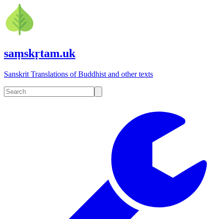
saṃskṛtam.uk
Sanskrit Translations of Buddhist and other texts