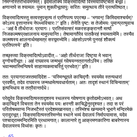
निमग्नस्तिरोभावमगमत्। इदमालोक्य विक्रमादित्यो विस्मयाविष्टचेता बभूव।
क्षणान्तरे स श्यामलः पुमान् शुक्लीभूतवपुः सरितः समुत्थाय तीरे प्रत्यतिष्ठत्।
विक्रमादित्यस्तु सत्वरमुपसृत्य तं प्रणिपत्य पप्रच्छ – ‘भगवन्! किमिदमाश्चर्यम्?
कोऽस्य वृत्तान्तस्य नेपथ्यविचारः?’ इति। तेनेति पृष्टः स तेजोमयः पुमान्प्रत्युवाच
– ‘अहं वै तीर्थराजः प्रयागः। प्रतिसंवत्सरं मकरसङ्क्रान्तौ मर्त्या
निजकल्मषप्रक्षालनाय मामुपयान्ति। तेषामागतैरेव पातकैरहं श्यामतामेमि। तस्यैव
कल्मषस्य क्षालनार्थमहमत्र सरयूमभ्येमि। अंहसोऽपगमे पुनरहं शौक्ल्यं
प्रतिपत्स्ये’ इति।
तच्छ्रुत्वा विक्रमादित्योऽवादीत् – ‘अहो तीर्थराज! दिष्ट्या मे भवान्
दृग्गोचरीभूतः। अहं राघवस्य जन्मभुवं गवेषयन्नत्रागतोऽस्मि। तत्किं
भवान्ममास्मिन्विषये साहाय्यकमाचरितुं प्रभवेत्?’ इति।
ततः प्रयागराजस्तमादिदेश – ‘यस्मिन्भूतले काचिद्गौः स्वयमेव स्तन्यधारां
प्रवर्षेत्, तदेव राघवस्य जन्मधामेत्यवधार्यताम्। अतः तादृशं स्थानं विचिन्वताम्’
इत्यभिधाय स तत्रैवान्तर्दधे।
परेद्युरेव विक्रमादित्यस्तादृशस्य स्थलस्य गवेषणाय कृतोद्यमोऽभवत्। अथ
कदाचिद्वने विचरता तेन स्वयमेव पयः क्षरन्ती काचिद्धेनुरदृश्यत। तदा स परं
परितोषमवाप्य निजभटैस्तं प्रदेशमखानयत्। तस्मिंश्च खन्यमाने भूभागे मन्दिरमेकं
प्रादुरभूत्। विक्रमादित्यस्तस्मिन्नेव स्थाने भव्यं देवालयं निर्मापयामास, यदेव
पश्चाद्राममन्दिरमिति प्रथामगात्। कालान्तरे तु आक्रमणकारिणा बाबरेणास्य
देवालयस्य विध्वंसः कृतः।
←
65