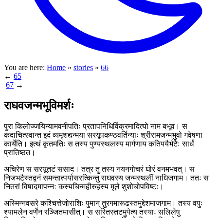
You are here:
Home
»
stories
»
66
←
65
67
→
राघवजन्मभूविमर्शः
पुरा किलोज्जयिन्यामवनीपतिः प्रतापनिधिर्विक्रमादित्यो नाम बभूव। स
कदाचित्स्वान्त इदं व्यमृशद्यन्मया सरयूपकण्ठवर्तिन्याः श्रीरामजन्मभुवो गवेषणा
कार्येति। इत्थं कृतमतिः स तस्य पुण्यस्थलस्य मार्गणाय कतिपयैर्भटैः सार्धं
प्रातिष्ठत।
अचिरेण स सरयूतटं ससाद। तत्र तु तस्य नयनगोचरं घोरं वनमभवत्। स
निजभटैस्तद्वनं समन्तात्पर्यासरत्किन्तु राघवस्य जन्मस्थलीं नाधिजगाम। ततः स
नितरां विषादमापन्नः कस्यचिन्महीरुहस्य मूले शुशोचोपविष्टः।
अस्मिन्नवसरे कश्चित्तेजोराशिः पुमान् तुरगमारूढस्तमुद्देशमाजगाम। तस्य वपुः
श्यामलेन वर्णेन रञ्जितमासीत्। स सरितस्तटमुपेत्य तस्याः सलिलेषु