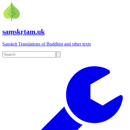
saṃskṛtam.uk
Sanskrit Translations of Buddhist and other texts