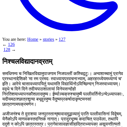
You are here:
Home
»
stories
»
127
←
126
128
→
निश्चलविद्यादानव्रतम्
समधिगम्य च निखिलविद्यामुपाजगाम निजपल्लीं कश्चिद्वटुः। अन्वशाच्चामुं प्रागेव
प्रस्थानाद्देशिको 'मा स्म प्रमदः स्वाध्यायप्रवचनाभ्याम्, अहरहरध्येयमध्याप्यं च'
इति। आरेभे चासावध्यापयितुं यथामति विद्यार्थिनोऽविच्छिन्दन् निजस्वाध्यायम्।
ववृधे च दिने दिने तदीयपाठशालायां विनेयसन्दोहो
निरतिशयाध्यापनकौशलादमुष्य। ईर्ष्याञ्चक्रुश्चामुष्मै पल्लीवर्तिनोऽन्येऽध्यापकाः,
यदीयमठाश्छात्रशून्या बभूवुरमुष्य वैदुष्यप्रकर्षादाकृष्टमनसां
छात्राणामपक्रमणेन।
अजीजनंश्च ते दुराशया जनपुरस्तान्मृषावादमुद्भाव्यामुं प्रति पल्लीवासिनां विद्वेषम्,
येनैकोऽपि माणवकस्तदन्तिकं नागात्। प्रादुरभूच्च कदाचित् पाठवेला, तथापि
ददृशे न कोऽपि छात्रस्तत्र। प्रागेवासावज्ञासीद्यदितराध्यापका असूयन्तीत्यतो