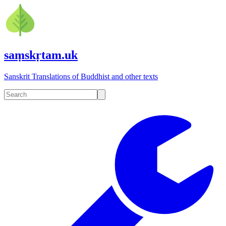
saṃskṛtam.uk
Sanskrit Translations of Buddhist and other texts