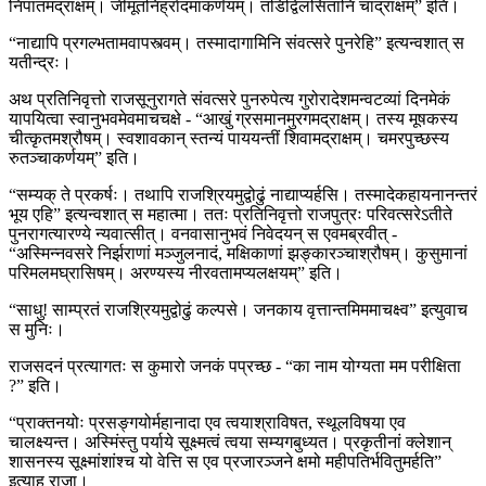
निपातमद्राक्षम्। जीमूतनिर्ह्रादमाकर्णयम्। तडिद्विलसितानि चाद्राक्षम्” इति।
“नाद्यापि प्रगल्भतामवापस्त्वम्। तस्मादागामिनि संवत्सरे पुनरेहि” इत्यन्वशात् स
यतीन्द्रः।
अथ प्रतिनिवृत्तो राजसूनुरागते संवत्सरे पुनरुपेत्य गुरोरादेशमन्वटव्यां दिनमेकं
यापयित्वा स्वानुभवमेवमाचचक्षे - “आखुं ग्रसमानमुरगमद्राक्षम्। तस्य मूषकस्य
चीत्कृतमश्रौषम्। स्वशावकान् स्तन्यं पाययन्तीं शिवामद्राक्षम्। चमरपुच्छस्य
रुतञ्चाकर्णयम्” इति।
“सम्यक् ते प्रकर्षः। तथापि राजश्रियमुद्वोढुं नाद्याप्यर्हसि। तस्मादेकहायनानन्तरं
भूय एहि” इत्यन्वशात् स महात्मा। ततः प्रतिनिवृत्तो राजपुत्रः परिवत्सरेऽतीते
पुनरागत्यारण्ये न्यवात्सीत्। वनवासानुभवं निवेदयन् स एवमब्रवीत् -
“अस्मिन्नवसरे निर्झराणां मञ्जुलनादं, मक्षिकाणां झङ्कारञ्चाश्रौषम्। कुसुमानां
परिमलमघ्रासिषम्। अरण्यस्य नीरवतामप्यलक्षयम्” इति।
“साधु! साम्प्रतं राजश्रियमुद्वोढुं कल्पसे। जनकाय वृत्तान्तमिममाचक्ष्व” इत्युवाच
स मुनिः।
राजसदनं प्रत्यागतः स कुमारो जनकं पप्रच्छ - “का नाम योग्यता मम परीक्षिता
?” इति।
“प्राक्तनयोः प्रसङ्गयोर्महानादा एव त्वयाश्राविषत, स्थूलविषया एव
चालक्ष्यन्त। अस्मिंस्तु पर्याये सूक्ष्मत्वं त्वया सम्यगबुध्यत। प्रकृतीनां क्लेशान्
शासनस्य सूक्ष्मांशांश्च यो वेत्ति स एव प्रजारञ्जने क्षमो महीपतिर्भवितुमर्हति”
इत्याह राजा।