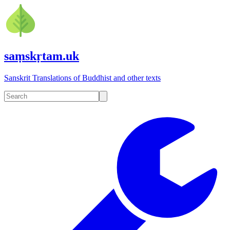
saṃskṛtam.uk
Sanskrit Translations of Buddhist and other texts