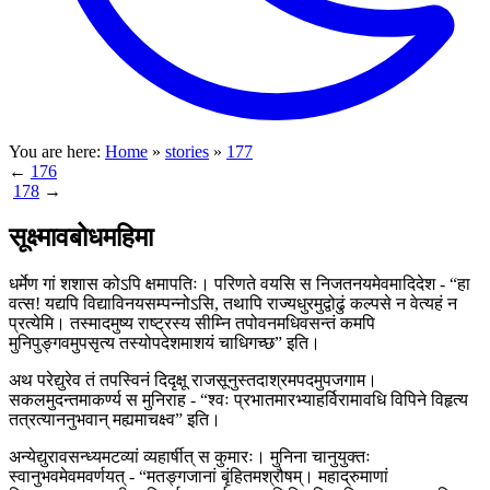
You are here:
Home
»
stories
»
177
←
176
178
→
सूक्ष्मावबोधमहिमा
धर्मेण गां शशास कोऽपि क्षमापतिः। परिणते वयसि स निजतनयमेवमादिदेश - “हा
वत्स! यद्यपि विद्याविनयसम्पन्नोऽसि, तथापि राज्यधुरमुद्वोढुं कल्पसे न वेत्यहं न
प्रत्येमि। तस्मादमुष्य राष्ट्रस्य सीम्नि तपोवनमधिवसन्तं कमपि
मुनिपुङ्गवमुपसृत्य तस्योपदेशमाशयं चाधिगच्छ” इति।
अथ परेद्युरेव तं तपस्विनं दिदृक्षू राजसूनुस्तदाश्रमपदमुपजगाम।
सकलमुदन्तमाकर्ण्य स मुनिराह - “श्वः प्रभातमारभ्याहर्विरामावधि विपिने विहृत्य
तत्रत्याननुभवान् मह्यमाचक्ष्व” इति।
अन्येद्युरावसन्ध्यमटव्यां व्यहार्षीत् स कुमारः। मुनिना चानुयुक्तः
स्वानुभवमेवमवर्णयत् - “मतङ्गजानां बृंहितमश्रौषम्। महाद्रुमाणां