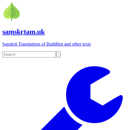
saṃskṛtam.uk
Sanskrit Translations of Buddhist and other texts