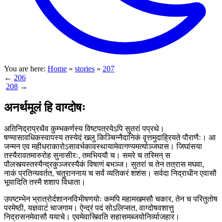
You are here:
Home
»
stories
»
207
←
206
208
→
अनर्थमूलं हि वाग्दोषः
अतिनिद्राप्रथैव कुम्भकर्णस्य विष्टपत्रयेऽपि सुतरां पप्रथे।
षण्मासावधिकस्वापस्य तस्येदं खलु किञ्चिन्नैदानिकं वृत्तमुदाह्रियते पौराणैः। आ
जन्मन एव महीधराकारोऽसावर्भकावस्थायामेवागण्यमर्त्याञ्जघास। जिघांसया
तस्यैरावतमारुरोह सुनासीरः, तमभिययौ च। समरे च तस्मिन् स
पौलस्त्यस्तस्यैन्द्रकुञ्जरस्यैकं विषाणं बभञ्ज। सुतरां च तेन तत्रास मघवा,
नाकं प्रतिन्यवर्तत, चतुराननाय च सर्वं व्यतिकरं शशंस। सर्वदा निद्राधीन एवासौ
भूयादिति तस्मै शशाप विधाता।
उपष्टम्भेन भ्रात्रोर्दशाननविभीषणयोः कमपि महामखमसौ चकार, तेन च परितुतोष
परमेष्ठी, यज्ञवाटं चाजगाम। ऐन्द्रं पदं सोऽलिप्सत, वाग्दोषवशात्तु
निद्रासनमेवासौ ययाचे। एवमेवास्त्विति सहासमब्जयोनिर्व्याजहार।