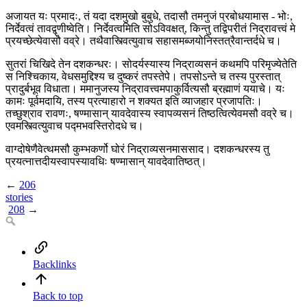
अजायत यः प्रमादः, तं यदा दशमुखो बुबुधे, तदासौ तमनुजं प्रबोधयामास - भोः,
निर्देवत्वं तावद्वृणीष्वेति। निर्देवत्वमिति सोऽविवक्षत्, किन्तु तद्विपरीतं निद्रावत्त्वं मे
प्रयच्छेत्येवासौ वव्रे। तथैवास्त्वित्युवाच सहासमब्जयोनिस्तत्रैवान्तर्दधे च।
सुतरां चिखिदे तेन दशकन्धरः। सोदर्यस्यास्य निद्राव्यसनं कथमपि परिमृज्येतेति
स निश्चिकाय, वेधसमुद्दिश्य च दुष्करं तपस्तेपे। तपसोऽन्ते च तस्य पुरस्तात्
प्रादुर्बभूव विधाता। ममानुजस्य निद्रावत्त्वमपाकुर्वित्यसौ ब्रह्माणं ययाचे। यः
कामः पूर्वमदायि, तस्य प्रत्याहारो न शक्यत इति व्याजहार प्रजापतिः।
तच्छुश्राव रावणः, षण्मासान् यावदेवास्य स्वापव्यसनं तिष्ठत्वित्येवमसौ वव्रे च।
एवमस्त्वित्युवाच पद्मभवस्तिरोदधे च।
वाग्दोषेणैवेत्थमसौ कुम्भकर्णो घोरं निद्राव्यसनमाससाद। दशकन्धरस्य तु
प्रयत्नात्तदीयस्वापस्यावधिः षण्मासान् यावदेवातिष्ठत्।
←
206
stories
208
→
Backlinks
Back to top